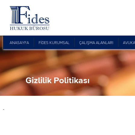
ANASAYFA
FİDES KURUMSAL
ÇALIŞMA ALANLARI
AVUKA
Gizlilik Politikası
-